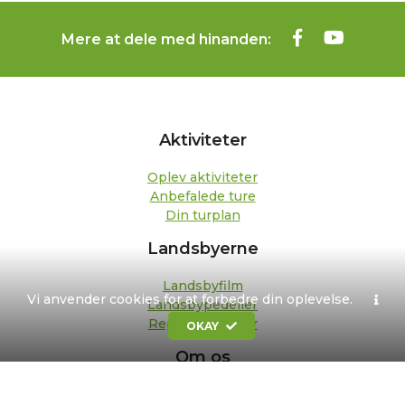
Mere at dele med hinanden:
Aktiviteter
Oplev aktiviteter
Anbefalede ture
Din turplan
Landsbyerne
Landsbyfilm
Vi anvender cookies for at forbedre din oplevelse.
Landsbypedeller
Repræsentanter
OKAY
Om os
Kontakt