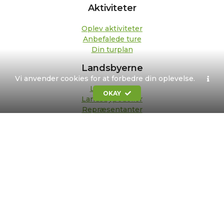
Aktiviteter
Oplev aktiviteter
Anbefalede ture
Din turplan
Landsbyerne
Vi anvender cookies for at forbedre din oplevelse.
Landsbyfilm
OKAY
Landsbypedeller
Repræsentanter
Om os
Kontakt
Formål og strategi
Bestyrelse