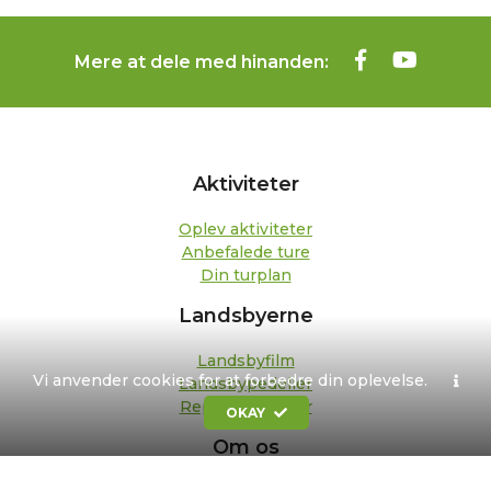
Mere at dele med hinanden:
Aktiviteter
Oplev aktiviteter
Anbefalede ture
Din turplan
Landsbyerne
Landsbyfilm
Vi anvender cookies for at forbedre din oplevelse.
Landsbypedeller
Repræsentanter
OKAY
Om os