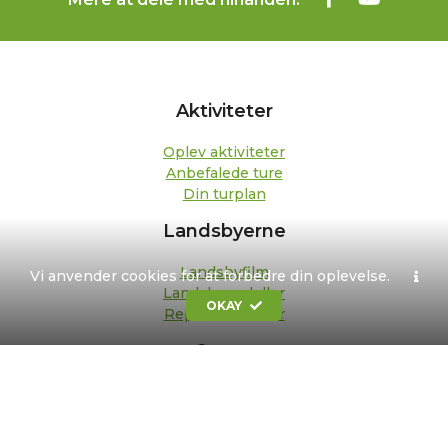
Aktiviteter
Oplev aktiviteter
Anbefalede ture
Din turplan
Landsbyerne
Landsbyfilm
Vi anvender cookies for at forbedre din oplevelse.
Landsbypedeller
OKAY
Repræsentanter
Om os
Kontakt
Formål og strategi
Bestyrelse