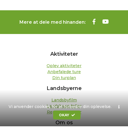
Mere at dele med hinanden:
Aktiviteter
Oplev aktiviteter
Anbefalede ture
Din turplan
Landsbyerne
Landsbyfilm
Landsbypedeller
Vi anvender cookies for at forbedre din oplevelse.
Repræsentanter
OKAY
Om os