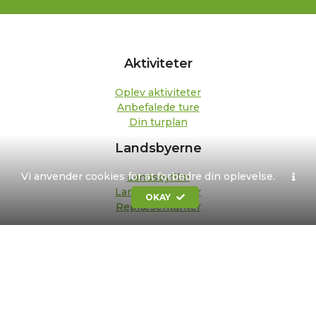
Aktiviteter
Oplev aktiviteter
Anbefalede ture
Din turplan
Landsbyerne
Vi anvender cookies for at forbedre din oplevelse.
Landsbyfilm
Landsbypedeller
OKAY
Repræsentanter
Om os
Kontakt
Formål og strategi
Bestyrelse