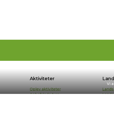
Aktiviteter
Land
Vi 
Oplev aktiviteter
Lands
Anbefalede ture
Lands
Din turplan
Repræ