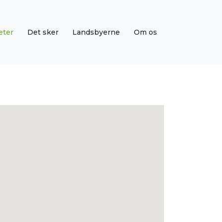
eter
Det sker
Landsbyerne
Om os