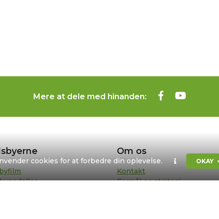
Mere at dele med hinanden:
sbyerne
Om os
anvender cookies for at forbedre din oplevelse.
OKAY
byfilm
Kontakt
bypedeller
Formål og strategi
sentanter
Bestyrelse