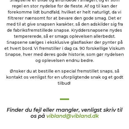
Snapsene er blide og afrundede i smagen, og er som
regel en stor nydelse for de fleste. Af og til kan der
forekomme lidt bundfald, hvilket er helt naturligt, da vi
filtrerer nænsomt for at bevare den gode smag. Det er
med til at give snapsen karakter, så den adskilder sig fra
de fabriksfremstillede snapse. Kryddersnapsene nydes
tempererede, så er smags oplevelsen allerbedst.
Snapsene sælges i eksklusive glasflasker der pynter på
et hvert bord. Vi fremstiller i dag ca. 90 forskellige Viskum
Snapse, hver med deres gode historie, som gør nydelsen
og oplevelsen endnu bedre.
Ønsker du at bestille en special fremstillet snaps, så
kontakt os venligst for en uforpligtende snak og et godt
tilbud!
Finder du fejl eller mangler, venligst skriv til
os på
vibland@vibland.dk