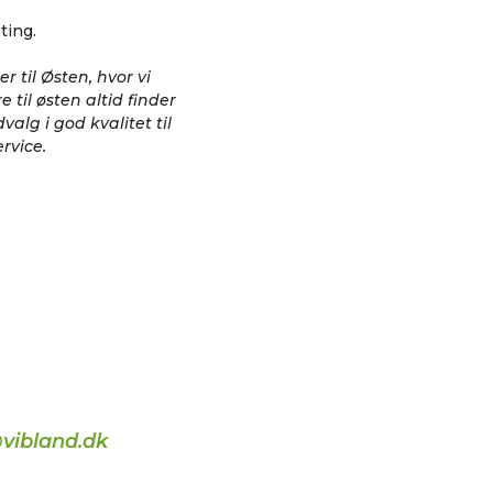
ting.
 til Østen, hvor vi
 til østen altid finder
valg i god kvalitet til
rvice.
vibland.dk