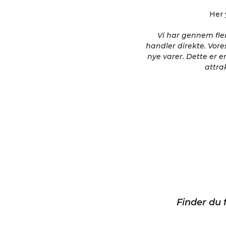
Her 
Vi har gennem fler
handler direkte. Vores
nye varer. Dette er en
attra
Finder du f