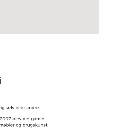
j
ig selv eller andre.
i 2007 blev det gamle
f møbler og brugskunst