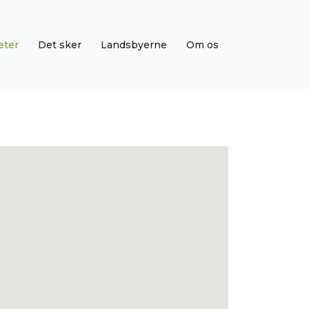
eter
Det sker
Landsbyerne
Om os