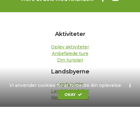
Aktiviteter
Oplev aktiviteter
Anbefalede ture
Din turplan
Landsbyerne
Landsbyfilm
Vi anvender cookies for at forbedre din oplevelse.
Landsbypedeller
OKAY
Repræsentanter
Om os
Kontakt
Formål og strategi
Bestyrelse