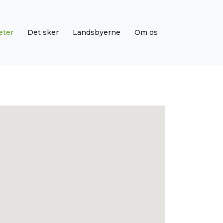
eter
Det sker
Landsbyerne
Om os