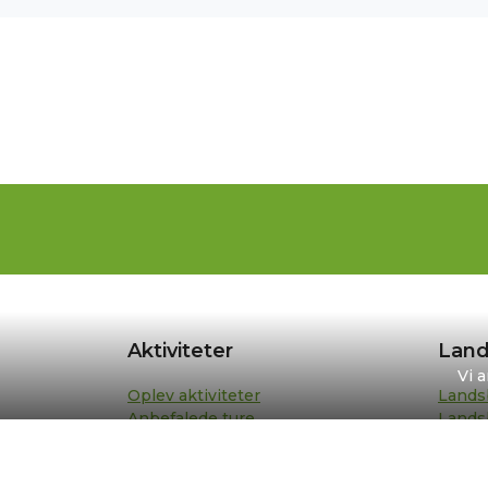
Aktiviteter
Land
Vi 
Oplev aktiviteter
Lands
Anbefalede ture
Lands
Din turplan
Repræ