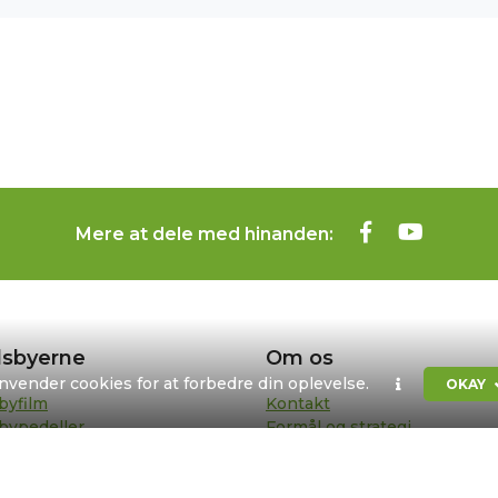
Mere at dele med hinanden:
sbyerne
Om os
anvender cookies for at forbedre din oplevelse.
OKAY
byfilm
Kontakt
bypedeller
Formål og strategi
sentanter
Bestyrelse