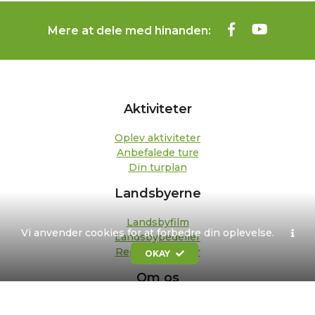
Mere at dele med hinanden:
Aktiviteter
Oplev aktiviteter
Anbefalede ture
Din turplan
Landsbyerne
Landsbyfilm
Vi anvender cookies for at forbedre din oplevelse.
Landsbypedeller
Repræsentanter
OKAY
Om os
Kontakt