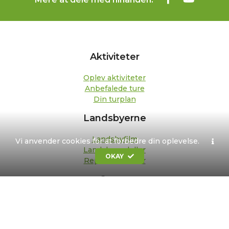
Aktiviteter
Oplev aktiviteter
Anbefalede ture
Din turplan
Landsbyerne
Landsbyfilm
Vi anvender cookies for at forbedre din oplevelse.
Landsbypedeller
OKAY
Repræsentanter
Om os
Kontakt
Formål og strategi
Bestyrelse