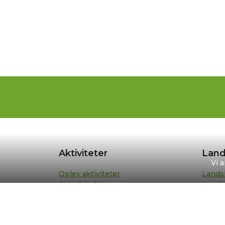
Aktiviteter
Land
Vi 
Oplev aktiviteter
Lands
Anbefalede ture
Lands
Din turplan
Repræ