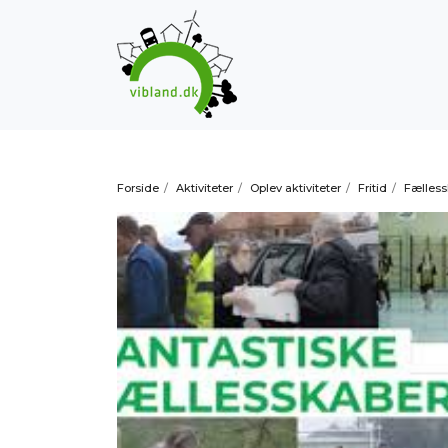
Forside
/
Aktiviteter
/
Oplev aktiviteter
/
Fritid
/
Fælles