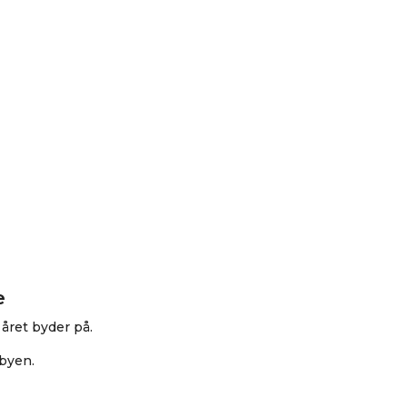
e
året byder på.
 byen.