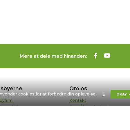
Mere at dele med hinanden:
sbyerne
Om os
anvender cookies for at forbedre din oplevelse.
OKAY
byfilm
Kontakt
bypedeller
Formål og strategi
sentanter
Bestyrelse