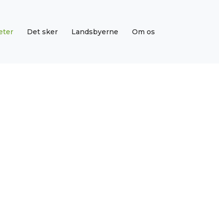
eter
Det sker
Landsbyerne
Om os