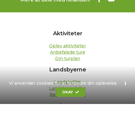
Aktiviteter
Oplev aktiviteter
Anbefalede ture
Din turplan
Landsbyerne
Landsbyfilm
Vi anvender cookies for at forbedre din oplevelse.
Landsbypedeller
OKAY
Repræsentanter
Om os
Kontakt
Formål og strategi
Bestyrelse