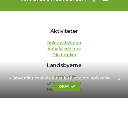
Aktiviteter
Oplev aktiviteter
Anbefalede ture
Din turplan
Landsbyerne
Landsbyfilm
Vi anvender cookies for at forbedre din oplevelse.
Landsbypedeller
OKAY
Repræsentanter
Om os
Kontakt
Formål og strategi
Bestyrelse