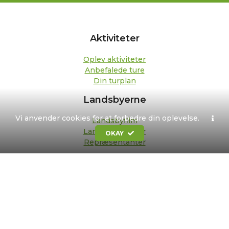
Aktiviteter
Oplev aktiviteter
Anbefalede ture
Din turplan
Landsbyerne
Vi anvender cookies for at forbedre din oplevelse.
Landsbyfilm
Landsbypedeller
OKAY
Repræsentanter
Om os
Kontakt
Formål og strategi
Bestyrelse