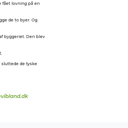
 fået lovning på en
gge de to byer. Og
f byggeriet. Den blev
.
r sluttede de tyske
vibland.dk