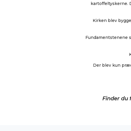
kartoffeltyskerne.
Kirken blev bygge
Fundamentstenene sku
Der blev kun prædi
Finder du f