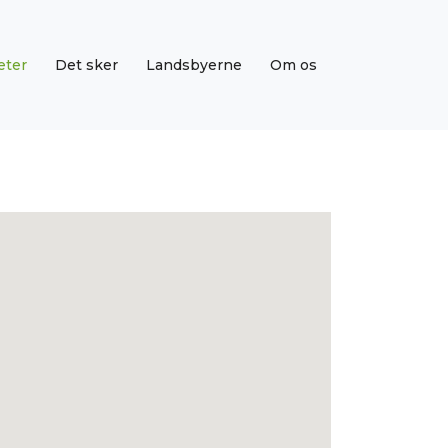
eter
Det sker
Landsbyerne
Om os