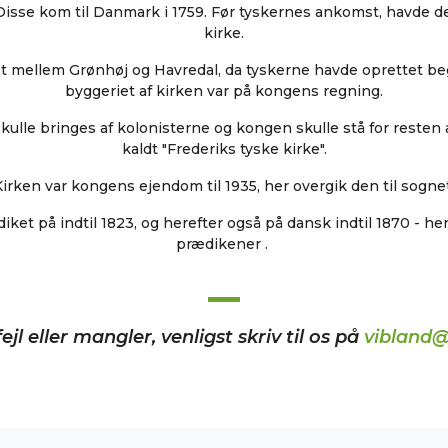
 Disse kom til Danmark i 1759. Før tyskernes ankomst, havde de
kirke.
t mellem Grønhøj og Havredal, da tyskerne havde oprettet be
byggeriet af kirken var på kongens regning.
lle bringes af kolonisterne og kongen skulle stå for resten a
kaldt "Frederiks tyske kirke".
Kirken var kongens ejendom til 1935, her overgik den til sognet
ket på indtil 1823, og herefter også på dansk indtil 1870 - he
prædikener .
ejl eller mangler, venligst skriv til os på
vibland@