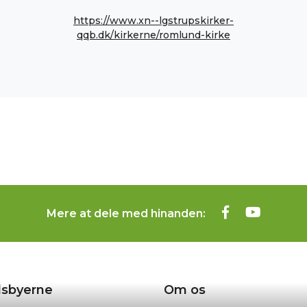
https://www.xn--lgstrupskirker-
qqb.dk/kirkerne/romlund-kirke
Mere at dele med hinanden:
sbyerne
Om os