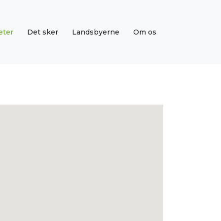
eter
Det sker
Landsbyerne
Om os