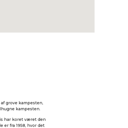
t af grove kampesten,
tilhugne kampesten.
is har koret været den
 er fra 1958, hvor det