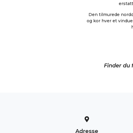
erstat
Den tilmurede nordd
og kor hver et vindu
Finder du f
Adresse