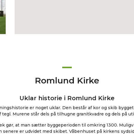
Romlund Kirke
Uklar historie i Romlund Kirke
ningshistorie er noget uklar. Den består af kor og skib bygge
 tegl. Murene står dels på tilhugne granitkvadre og dels på u
ræk gør, at man sætter byggeperioden til omkring 1300. Muligv
m senere er udvidet med skibet. Våbenhuset på kirkens sydside