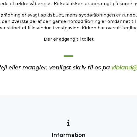
tede et ældre våbenhus. Kirkeklokken er ophængt på korets ø
øråbning er svagt spidsbuet, mens syddøråbningen er rundbu
e, den øverste del af den gamle norddøråbning er omdannet til
har skibet et lille vindue i vestgavlen. Kirken har overalt tegltag
Der er adgang til toilet
ejl eller mangler, venligst skriv til os på
vibland@
Information