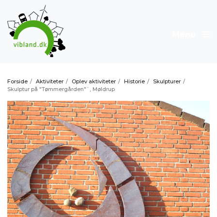
Menu
Forside
/
Aktiviteter
/
Oplev aktiviteter
/
Historie
/
Skulpturer
/
Skulptur på "Tømmergården"¨, Møldrup