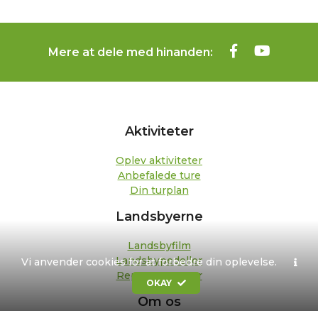
Mere at dele med hinanden:
Aktiviteter
Oplev aktiviteter
Anbefalede ture
Din turplan
Landsbyerne
Landsbyfilm
Landsbypedeller
Vi anvender cookies for at forbedre din oplevelse.
Repræsentanter
OKAY
Om os