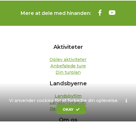
Mere at dele med hinanden:
Aktiviteter
Oplev aktiviteter
Anbefalede ture
Din turplan
Landsbyerne
Landsbyfilm
Vi anvender cookies for at forbedre din oplevelse.
Landsbypedeller
Repræsentanter
OKAY
Om os
Kontakt