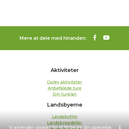
Mere at dele med hinanden:
Aktiviteter
Oplev aktiviteter
Anbefalede ture
Din turplan
Landsbyerne
Landsbyfilm
Landsbypedeller
Vi anvender cookies for at forbedre din oplevelse.
Repræsentanter