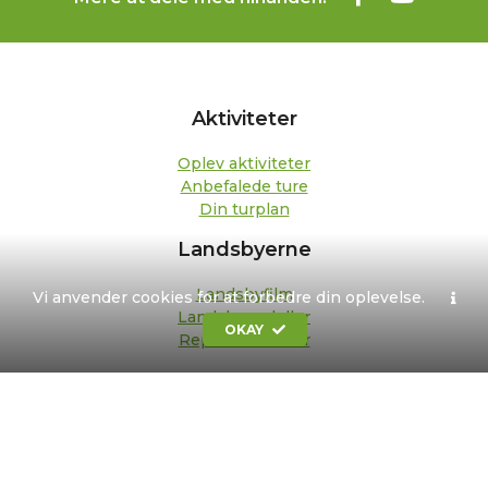
Aktiviteter
Oplev aktiviteter
Anbefalede ture
Din turplan
Landsbyerne
Landsbyfilm
Vi anvender cookies for at forbedre din oplevelse.
Landsbypedeller
OKAY
Repræsentanter
Om os
Kontakt
Formål og strategi
Bestyrelse