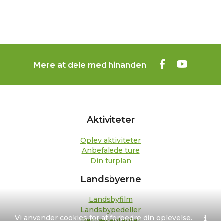
Mere at dele med hinanden:
Aktiviteter
Oplev aktiviteter
Anbefalede ture
Din turplan
Landsbyerne
Landsbyfilm
Landsbypedeller
Vi anvender cookies for at forbedre din oplevelse.
Repræsentanter