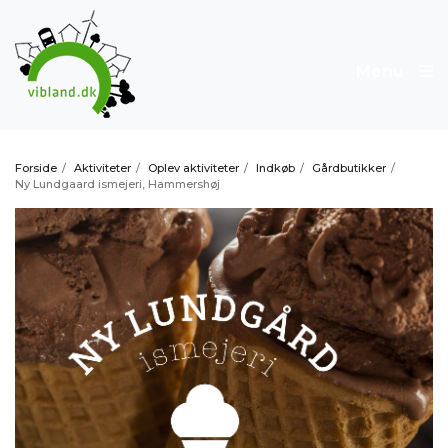
Menu
Forside
/
Aktiviteter
/
Oplev aktiviteter
/
Indkøb
/
Gårdbutikker
/
Ny Lundgaard ismejeri, Hammershøj