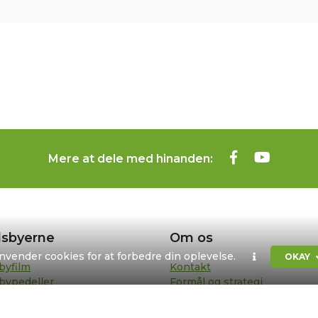
Mere at dele med hinanden:
sbyerne
Om os
anvender cookies for at forbedre din oplevelse.
OKAY
byfilm
Kontakt
bypedeller
Formål og strategi
sentanter
Bestyrelse