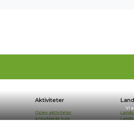
Aktiviteter
Land
Vi 
Oplev aktiviteter
Lands
Anbefalede ture
Lands
Din turplan
Repræ