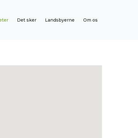
eter
Det sker
Landsbyerne
Om os