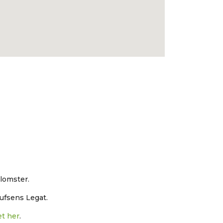
lomster.
lufsens Legat.
t her
.