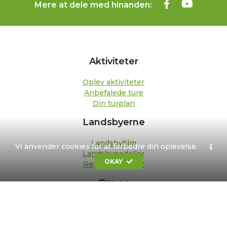
Mere at dele med hinanden:
Aktiviteter
Oplev aktiviteter
Anbefalede ture
Din turplan
Landsbyerne
Landsbyfilm
Vi anvender cookies for at forbedre din oplevelse.
Landsbypedeller
OKAY
Repræsentanter
Om os
Kontakt
Formål og strategi
Bestyrelse