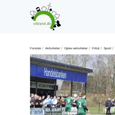
Forside
/
Aktiviteter
/
Oplev aktiviteter
/
Fritid
/
Sport
/