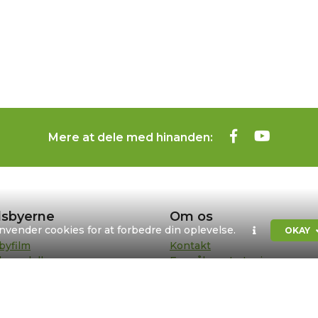
Mere at dele med hinanden:
sbyerne
Om os
anvender cookies for at forbedre din oplevelse.
OKAY
byfilm
Kontakt
bypedeller
Formål og strategi
sentanter
Bestyrelse