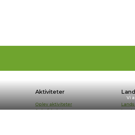
Aktiviteter
Land
Vi 
Oplev aktiviteter
Lands
Anbefalede ture
Lands
Din turplan
Repræ