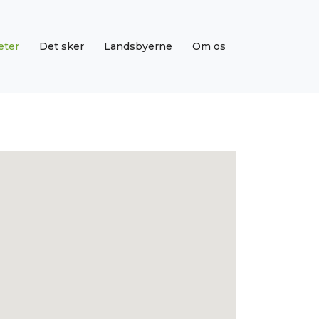
eter
Det sker
Landsbyerne
Om os