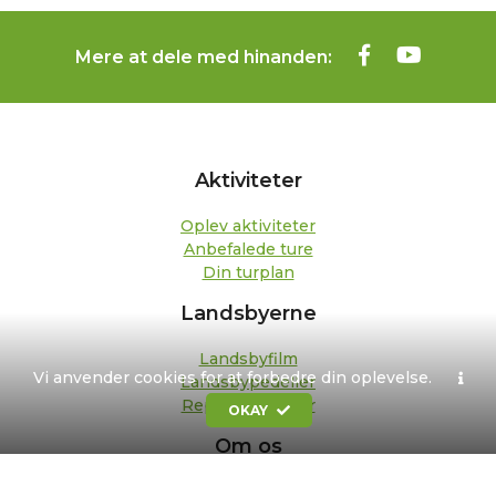
Mere at dele med hinanden:
Aktiviteter
Oplev aktiviteter
Anbefalede ture
Din turplan
Landsbyerne
Landsbyfilm
Vi anvender cookies for at forbedre din oplevelse.
Landsbypedeller
Repræsentanter
OKAY
Om os
Kontakt