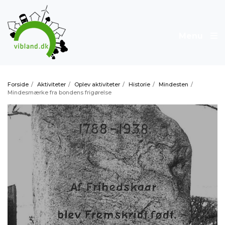
Menu
Forside
/
Aktiviteter
/
Oplev aktiviteter
/
Historie
/
Mindesten
/
Mindesmærke fra bondens frigørelse