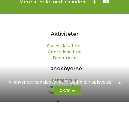
Mere at dele med hinanden:
Aktiviteter
Oplev aktiviteter
Anbefalede ture
Din turplan
Landsbyerne
Landsbyfilm
Vi anvender cookies for at forbedre din oplevelse.
Landsbypedeller
OKAY
Repræsentanter
Om os
Kontakt
Formål og strategi
Bestyrelse