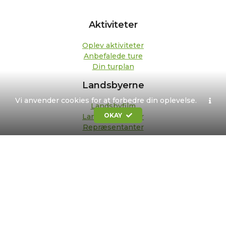
Aktiviteter
Oplev aktiviteter
Anbefalede ture
Din turplan
Landsbyerne
Vi anvender cookies for at forbedre din oplevelse.
Landsbyfilm
OKAY
Landsbypedeller
Repræsentanter
Om os
Kontakt
Formål og strategi
Bestyrelse