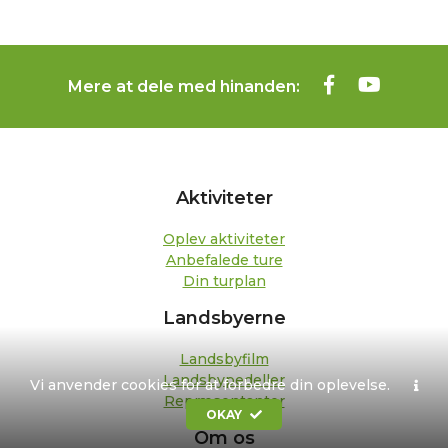
Mere at dele med hinanden:
Aktiviteter
Oplev aktiviteter
Anbefalede ture
Din turplan
Landsbyerne
Landsbyfilm
Landsbypedeller
Vi anvender cookies for at forbedre din oplevelse.
Repræsentanter
OKAY
Om os