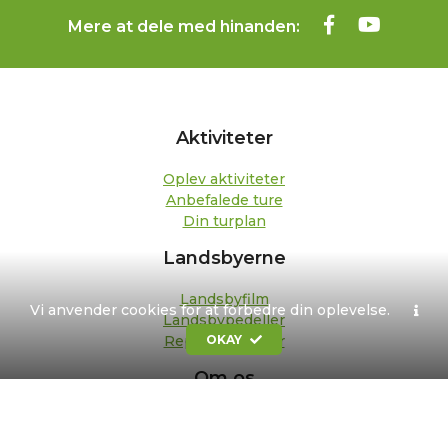
Mere at dele med hinanden:
Aktiviteter
Oplev aktiviteter
Anbefalede ture
Din turplan
Landsbyerne
Landsbyfilm
Vi anvender cookies for at forbedre din oplevelse.
Landsbypedeller
OKAY
Repræsentanter
Om os
Kontakt
Formål og strategi