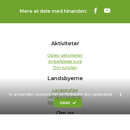
Mere at dele med hinanden:
Aktiviteter
Oplev aktiviteter
Anbefalede ture
Din turplan
Landsbyerne
Landsbyfilm
Vi anvender cookies for at forbedre din oplevelse.
Landsbypedeller
Repræsentanter
OKAY
Om os
Kontakt