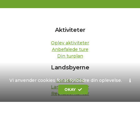
Aktiviteter
Oplev aktiviteter
Anbefalede ture
Din turplan
Landsbyerne
Vi anvender cookies for at forbedre din oplevelse.
Landsbyfilm
Landsbypedeller
OKAY
Repræsentanter
Om os
Kontakt
Formål og strategi
Bestyrelse