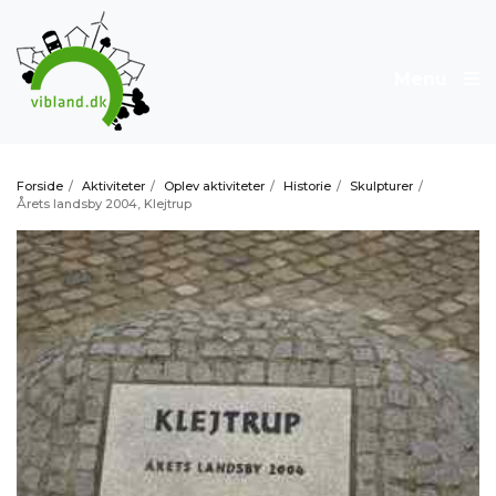
Menu
Forside
/
Aktiviteter
/
Oplev aktiviteter
/
Historie
/
Skulpturer
/
Årets landsby 2004, Klejtrup