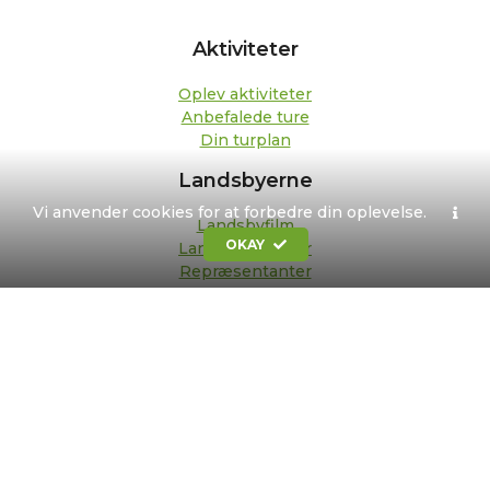
Aktiviteter
Oplev aktiviteter
Anbefalede ture
Din turplan
Landsbyerne
Vi anvender cookies for at forbedre din oplevelse.
Landsbyfilm
OKAY
Landsbypedeller
Repræsentanter
Om os
Kontakt
Formål og strategi
Bestyrelse