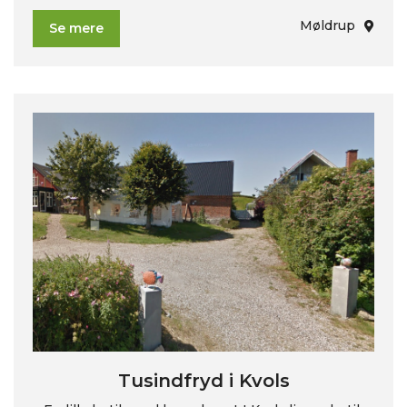
Møldrup
Se mere
Tusindfryd i Kvols