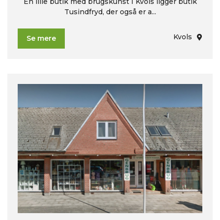
En lille butik med brugskunst I Kvols ligger butik
Tusindfryd, der også er a...
Kvols
Se mere