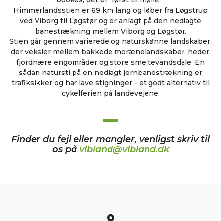
bookes, det er "først til mølle".
Himmerlandsstien er 69 km lang og løber fra Løgstrup
ved Viborg til Løgstør og er anlagt på den nedlagte
banestrækning mellem Viborg og Løgstør.
Stien går gennem varierede og naturskønne landskaber,
der veksler mellem bakkede morænelandskaber, heder,
fjordnære engområder og store smeltevandsdale. En
sådan natursti på en nedlagt jernbanestrækning er
trafiksikker og har lave stigninger - et godt alternativ til
cykelferien på landevejene.
Finder du fejl eller mangler, venligst skriv til
os på
vibland@vibland.dk