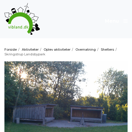
Menu
Forside
/
Aktiviteter
/
Oplev aktiviteter
/
Overnatning
/
Shelters
/
Skringstrup Landsbypark