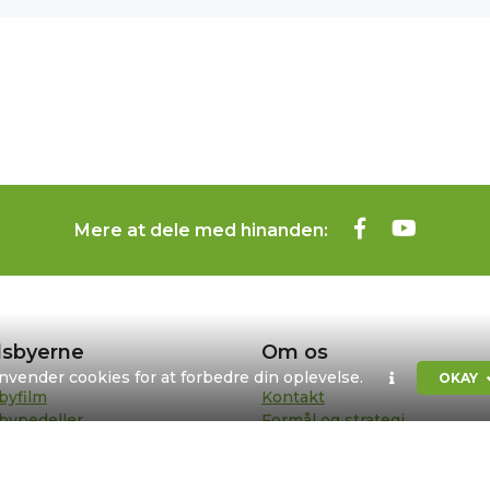
Mere at dele med hinanden:
sbyerne
Om os
anvender cookies for at forbedre din oplevelse.
OKAY
byfilm
Kontakt
bypedeller
Formål og strategi
sentanter
Bestyrelse