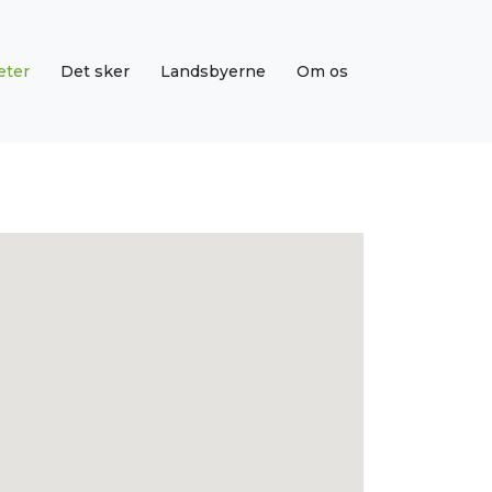
eter
Det sker
Landsbyerne
Om os