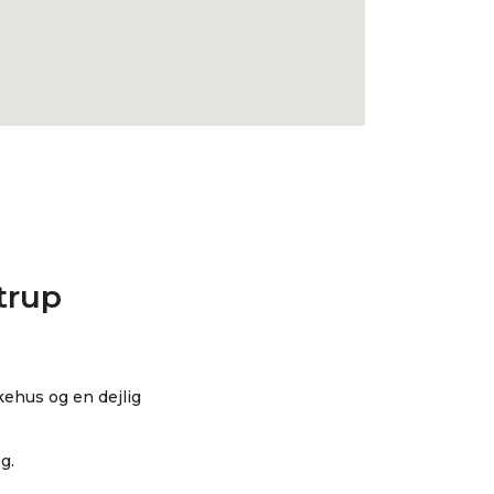
trup
ehus og en dejlig
eg.