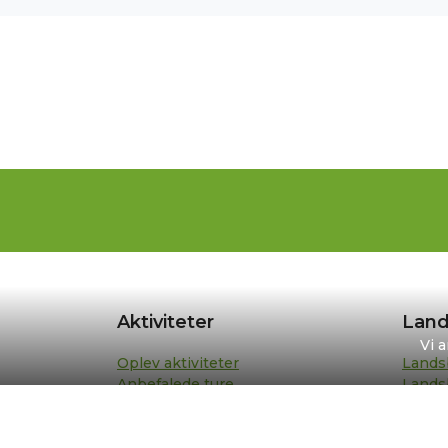
Aktiviteter
Land
Vi 
Oplev aktiviteter
Lands
Anbefalede ture
Lands
Din turplan
Repræ