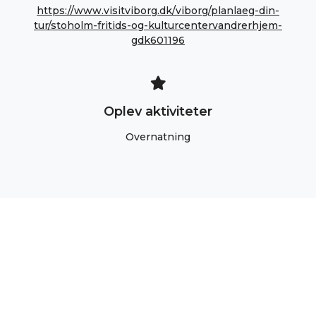
https://www.visitviborg.dk/viborg/planlaeg-din-
tur/stoholm-fritids-og-kulturcentervandrerhjem-
gdk601196
Oplev aktiviteter
Overnatning