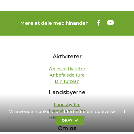
Mere at dele med hinanden:
Aktiviteter
Oplev aktiviteter
Anbefalede ture
Din turplan
Landsbyerne
Landsbyfilm
Landsbypedeller
Vi anvender cookies for at forbedre din oplevelse.
Repræsentanter
OKAY
Om os