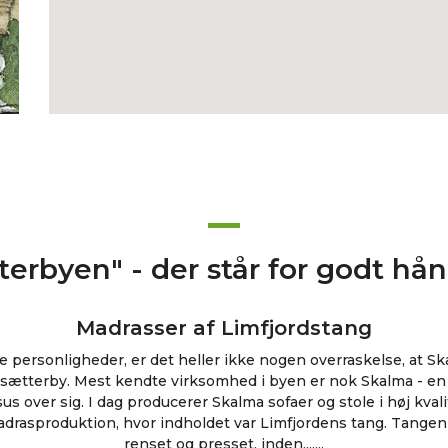
terbyen" - der står for godt h
Madrasser af Limfjordstang
 personligheder, er det hel­ler ikke nogen overraskelse, at Sk
ksætterby. Mest kendte virksomhed i byen er nok Skalma - en
us over sig. I dag producerer Skalma sofaer og stole i høj kvalit
adrasproduk­tion, hvor indholdet var Limfjordens tang. Tangen 
renset og presset, inden.......