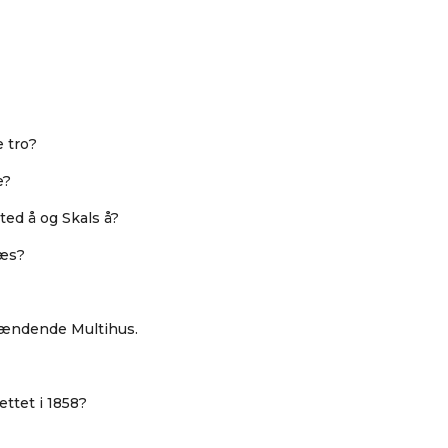
 tro?
e?
ted å og Skals å?
næs?
pændende Multihus.
ettet i 1858?