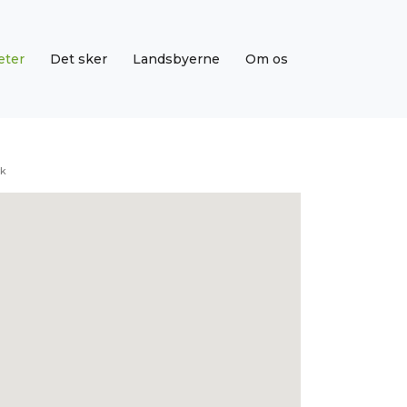
eter
Det sker
Landsbyerne
Om os
rk