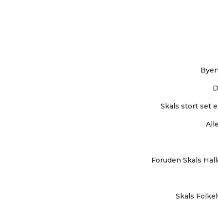
Byen
D
Skals stort set 
All
Foruden Skals Hal
Skals Folkeh