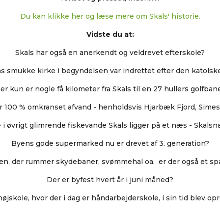
Du kan klikke her og læse mere om Skals' historie.
Vidste du at:
Skals har også en anerkendt og veldrevet efterskole?
s smukke kirke i begyndelsen var indrettet efter den katolske
er kun er nogle få kilometer fra Skals til en 27 hullers golfban
er 100 % omkranset afvand - henholdsvis Hjarbæk Fjord, Simes
e i øvrigt glimrende fiskevande Skals ligger på et næs - Skals
Byens gode supermarked nu er drevet af 3. generation?
len, der rummer skydebaner, svømmehal oa. er der også et s
Der er byfest hvert år i juni måned?
øjskole, hvor der i dag er håndarbejderskole, i sin tid blev opr