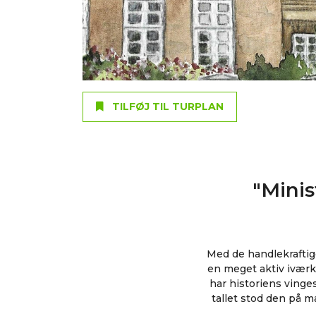
TILFØJ TIL TURPLAN
"Minis
Med de handlekraftige
en meget aktiv ivær
har historiens vinges
tallet stod den på m