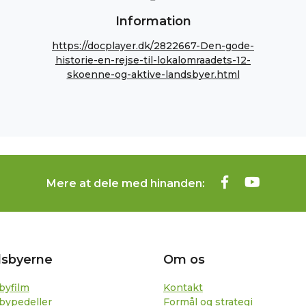
Information
https://docplayer.dk/2822667-Den-gode-
historie-en-rejse-til-lokalomraadets-12-
skoenne-og-aktive-landsbyer.html
Mere at dele med hinanden:
sbyerne
Om os
byfilm
Kontakt
bypedeller
Formål og strategi