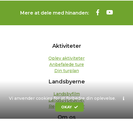
Mere at dele med hinanden:
Aktiviteter
Oplev aktiviteter
Anbefalede ture
Din turplan
Landsbyerne
Landsbyfilm
Vi anvender cookies for at forbedre din oplevelse.
Landsbypedeller
Repræsentanter
OKAY
Om os
Kontakt